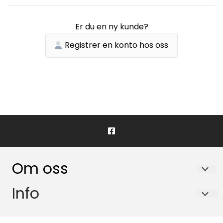
Er du en ny kunde?
Registrer en konto hos oss
Om oss
BIRK NORDIC PHARMA CONSULTING AS
Info
Nydalsveien 28
Sales conditions