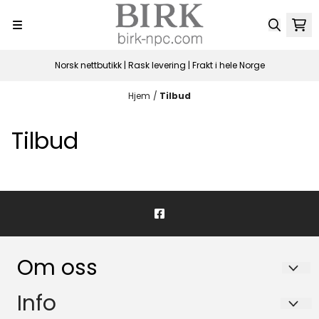
Hopp til innhold
Norsk nettbutikk | Rask levering | Frakt i hele Norge
Hjem
/
Tilbud
Tilbud
Om oss
BIRK NORDIC PHARMA CONSULTING AS
Info