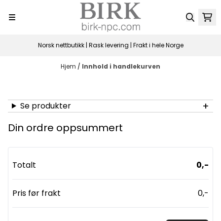
Hopp til innhold
Norsk nettbutikk | Rask levering | Frakt i hele Norge
Hjem
/
Innhold i handlekurven
Se produkter
Din ordre oppsummert
Totalt
0,-
Pris før frakt
0,-