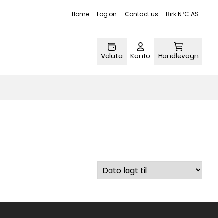
Home
Log on
Contact us
Birk NPC AS
Valuta
Konto
Handlevogn